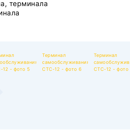
а, терминала
инала