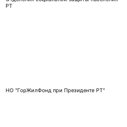
РТ
НО "ГорЖилФонд при Президенте РТ"