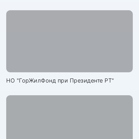
НО "ГорЖилФонд при Президенте РТ"