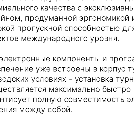
миального качества с эксклюзивн
айном, продуманной эргономикой 
окой пропускной способностью дл
ектов международного уровня.
 электронные компоненты и прог
печение уже встроены в корпус т
водских условиях - установка тур
ществляется максимально быстро 
антирует полную совместимость э
ения между собой.