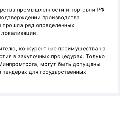
рства промышленности и торговли РФ
 подтверждении производства
я прошла ряд определенных
равительства РФ №969 от
 локализации.
ителю, конкурентные преимущества на
стия в закупочных процедурах. Только
 Минпромторга, могут быть допущены
в тендерах для государственных
 :
сти низковольтного