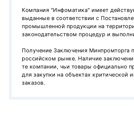
Заключение Минпромторга Росс
Компания "Инфоматика" имеет действу
Реестр Минпромторга
выданные в соответствии с Постановле
промышленной продукции на территори
Соответствует требованиям тран
законодательством процедур и выполни
26.09.2016):
Получение Заключения Минпромторга п
Сертификат соответствия
МВД Р
российском рынке. Наличие заключения
Сертификаты соответствия
МВД Р
те компании, чьи товары официально 
Сертификат соответствия
МВД.0
для закупки на объектах критической 
заказов.
Система менеджмента качества со
Сертификат "СпецПрофСерт"
№0
Сертификат "Академмаш"
№0020
Соответствует Техническим регл