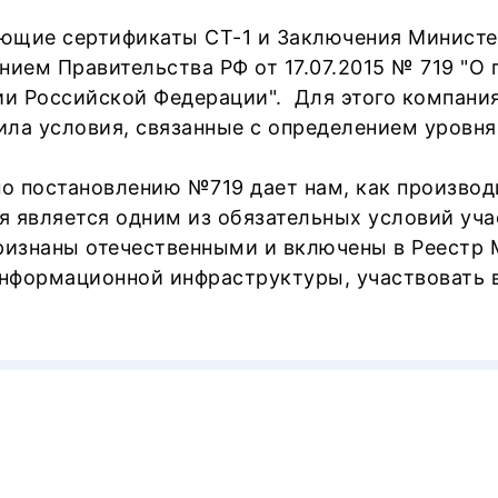
ии
№17465/11 от 22.02.2024
ющие сертификаты СТ-1 и Заключения Министе
нием Правительства РФ от 17.07.2015 № 719 "О
и Российской Федерации". Для этого компани
спортной безопасности
(Постановление П
ла условия, связанные с определением уровня
о постановлению №719 дает нам, как производ
Ф № 000981
от 26.11.2021,
 является одним из обязательных условий уча
Ф.03.
001454
,
001455
,
001456
от 24.07.23
признаны отечественными и включены в Реестр
3.001834
от 16.01.2026
информационной инфраструктуры, участвовать 
ответствует требованиям ISO 9001:2015
323
от 18.01.2022
2
от 31.05.2024
аментам Таможенного союза
"О безопасно