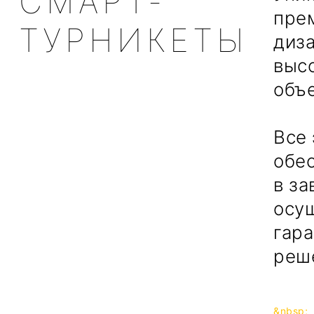
СМАРТ-
пре
ТУРНИКЕТЫ
диз
выс
объ
Все
обес
в за
осу
гар
реш
&nbsp;