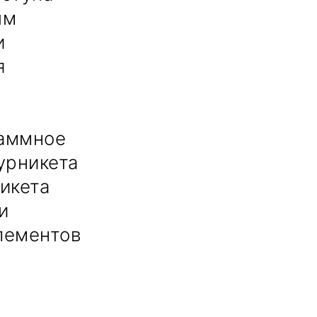
ым
и
я
раммное
урникета
никета
и
лементов