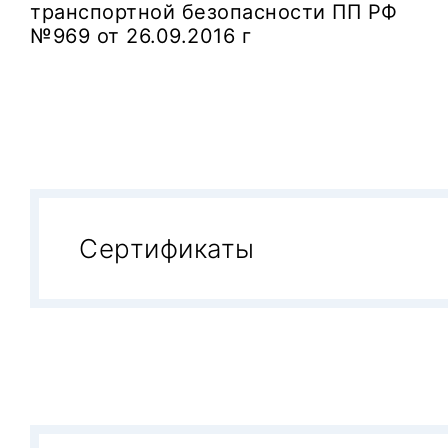
транспортной безопасности ПП РФ
№969 от 26.09.2016 г
Сертификаты
Производится на территории Рос
Заключение Минпромторга России
Заключение Минпромторга Росс
Заключение Минпромторга Росс