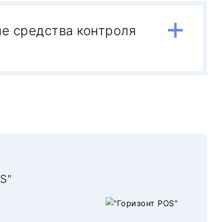
е средства контроля
007 года, мы сами производили
дартные турникеты, которые
о на объекте. Обеспечить при этом
е, беря на себя
ответственность
за
опейского рынка – австрийской
ование самого лучшего качества и
S"
с точки зрения эргономики, удобства