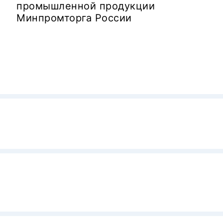
промышленной продукции
Минпромторга России
сийской Федерации
(Постановление Правит
 № 60203/11 от 19.07.2021,
ии
№66668/11 от 12.07.2022,
ии
№59642/11 от 07.06.2023
,