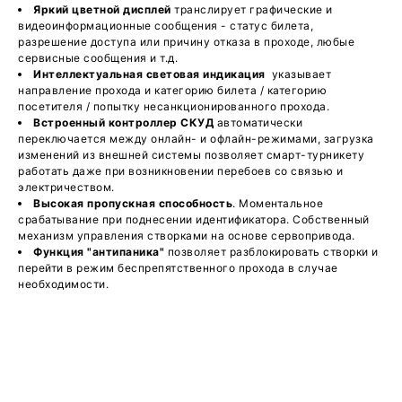
Яркий цветной дисплей
транслирует графические и
видеоинформационные сообщения - статус билета,
разрешение доступа или причину отказа в проходе, любые
сервисные сообщения и т.д.
Интеллектуальная световая индикаци
я
указывает
направление прохода и категорию билета / категорию
посетителя / попытку несанкционированного прохода.
Встроенный контроллер СКУД
автоматически
переключается между онлайн- и офлайн-режимами, загрузка
изменений из внешней системы позволяет смарт-турникету
работать даже при возникновении перебоев со связью и
электричеством.
Высокая пропускная способность
. Моментальное
срабатывание при поднесении идентификатора. Собственный
механизм управления створками на основе сервопривода.
Функция "антипаника"
позволяет разблокировать створки и
перейти в режим беспрепятственного прохода в случае
необходимости.