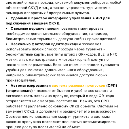
системой оплаты прохода, системой документооборота, любой
объектовой СКУД и т.п., а также управлять турникетом с
помощью аппаратных / программных пультов.
Удобный и простой интерфейс управления + API для
подключения внешней СКУД.
Съемные верхние панели
позволяют монтировать
необходимое дополнительное оборудование, например,
биометрические терминалы доступа любых производителей.
Несколько факторов идентификации
позволяют
использовать любой способ прохода через турникет -
бесконтактные карты, все типы штрих / QR-кодов, BLE и NFC
метки, а так же настраивать многофакторный доступ по
нескольким параметрам. Верхние съемные панели турникета
удобны для монтажа дополнительного оборудования,
например, биометрических терминалов доступа любых
производителей.
Автоматизированная
система разовых пропусков
(СРП)
(опционально)
- позволяет быстро и удобно составлять и
согласовывать заявки на пропуск, который в виде QR-кода
отправляется на смартфон посетителя. Важно, что СРП
работает параллельно основному СКУД объекта. Система не
заменяет СКУД, а дополняет и расширяет его возможности.
Совместное использование смарт-турникета и системы
разовых пропусков позволяет полностью автоматизировать
процесс доступа посетителей на объект.