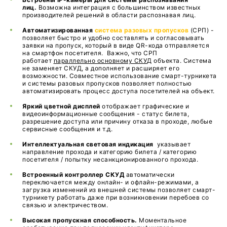
лиц.
Возможна интеграция с большинством известных
производителей решений в области распознавая лиц.
Автоматизированная
система разовых пропусков
(СРП) -
позволяет быстро и удобно составлять и согласовывать
заявки на пропуск, который в виде QR-кода отправляется
на смартфон посетителя. Важно, что СРП
работает
параллельно основному СКУ
Д
объекта. Система
не заменяет СКУД, а дополняет и расширяет его
возможности. Совместное использование смарт-турникета
и системы разовых пропусков позволяет полностью
автоматизировать процесс доступа посетителей на объект.
Яркий цветной дисплей
отображает графические и
видеоинформационные сообщения - статус билета,
разрешение доступа или причину отказа в проходе, любые
сервисные сообщения и т.д.
Интеллектуальная световая индикация
указывает
направление прохода и категорию билета / категорию
посетителя / попытку несанкционированного прохода.
Встроенный контроллер СКУД
автоматически
переключается между онлайн- и офлайн-режимами, а
загрузка изменений из внешней системы позволяет смарт-
турникету работать даже при возникновении перебоев со
связью и электричеством.
Высокая пропускная способность.
Моментальное