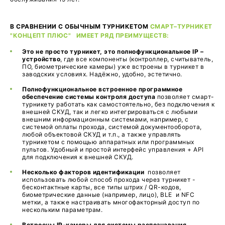
В СРАВНЕНИИ С ОБЫЧНЫМ ТУРНИКЕТОМ
СМАРТ–ТУРНИКЕТ
"КОНЦЕПТ ПЛЮС" ИМЕЕТ РЯД ПРЕИМУЩЕСТВ:
Это не просто турникет, это полнофункциональное IP –
устройство
, где все компоненты (контроллер, считыватель,
ПО, биометрические камеры) уже встроены в турникет в
заводских условиях. Надёжно, удобно, эстетично.
Полнофункциональное встроенное программное
обеспечение системы контроля доступа
позволяет смарт-
турникету работать как самостоятельно, без подключения к
внешней СКУД, так и легко интегрироваться с любыми
внешним информационным системами, например, с
системой оплаты прохода, системой документооборота,
любой объектовой СКУД и т.п., а также управлять
турникетом с помощью аппаратных или программных
пультов. Удобный и простой интерфейс управления + API
для подключения к внешней СКУД.
Несколько факторов идентификации
позволяет
использовать любой способ прохода через турникет -
бесконтактные карты,
все типы
штрих / QR-кодов,
биометрические данные (например, лицо), BLE и NFC
метки, а также настраивать многофакторный доступ по
нескольким параметрам.
Встроены IP-камеры для системы распознавания