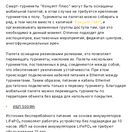
Смарт-турникеты "Концепт Плюс" могут быть оснащены
мобильной палетой, в этом случае не требуется крепление
турникетов к полу. Турникеты на палетах можно собирать в
ряд, в том числе вместе с калиткой
"Концепт Гейт"
, и
организовывать временные группы доступа там, где это
необходимо в данный момент. Отлично подходят для
экспоцентров, выставочных мероприятий, фиджитал-центров,
многофункциональных арен.
Палета оснащена резиновыми роликами, это позволяет
перемещать турникеты, наклонив их. Палеты нескольких
турникетов, поставленных в ряд, соединяются между собой,
что обеспечивает увеличение устойчивости. При этом
происходит подключение кабелей питания и Ethernet между
турникетами. Таким образом, питание и кабель Ethernet
достаточно подключить только к первому турникету. Благодаря
мобильной палете можно перемещать турникеты по
территории объекта без вреда для напольного покрытия.
ИБП 500Wh
Источник бесперебойного питания на основе аккумуляторов
LiFePO₄ позволяет работать устройству без подзарядки до 10
часов. ИБП на основе аккумуляторов LiFePO₄ не требуют
обслуживания 15 лет.