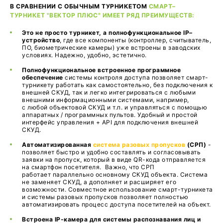
В СРАВНЕНИИ С ОБЫЧНЫМ ТУРНИКЕТОМ
СМАРТ–
ТУРНИКЕТ "ВЕКТОР ПЛЮС" ИМЕЕТ РЯД ПРЕИМУЩЕСТВ:
Это не просто турникет, а полнофункциональное IP–
устройство
, где все компоненты (контроллер, считыватель,
ПО, биометрические камеры) уже встроены в заводских
условиях. Надежно, удобно, эстетично.
Полнофункциональное встроенное программное
обеспечение
системы контроля доступа позволяет смарт-
турникету работать как самостоятельно, без подключения к
внешней СКУД, так и легко интегрироваться с любыми
внешними информационными системами, например,
с любой объектовой СКУД и т.п. и управляться с помощью
аппаратных / программных пультов. Удобный и простой
интерфейс управления + API для подключения внешней
СКУД.
Автоматизированная
система разовых пропусков
(СРП)
-
позволяет быстро и удобно составлять и согласовывать
заявки на пропуск, который в виде QR-кода отправляется
на смартфон посетителя. Важно, что СРП
работает параллельно основному СКУД объекта. Система
не заменяет СКУД, а дополняет и расширяет его
возможности. Совместное использование смарт-турникета
и системы разовых пропусков позволяет полностью
автоматизировать процесс доступа посетителей на объект.
Встроена IP-камера для системы распознавания лиц и