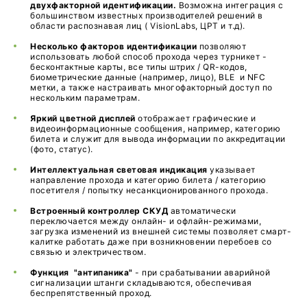
двухфакторной идентификации.
Возможна интеграция с
большинством известных производителей решений в
области распознавая лиц ( VisionLabs, ЦРТ и т.д).
Несколько факторов идентификации
позволяют
использовать любой способ прохода через турникет -
бесконтактные карты, все типы штрих / QR-кодов,
биометрические данные (например, лицо), BLE и NFC
метки, а также настраивать многофакторный доступ по
нескольким параметрам.
Яркий цветной дисплей
отображает графические и
видеоинформационные сообщения, например, категорию
билета и служит для вывода информации по аккредитации
(фото, статус).
Интеллектуальная световая индикация
указывает
направление прохода и категорию билета / категорию
посетителя / попытку несанкционированного прохода.
Встроенный контроллер СКУД
автоматически
переключается между онлайн- и офлайн-режимами,
загрузка изменений из внешней системы позволяет смарт-
калитке работать даже при возникновении перебоев со
связью и электричеством.
Функция "антипаника"
- при срабатывании аварийной
сигнализации штанги складываются, обеспечивая
беспрепятственный проход.