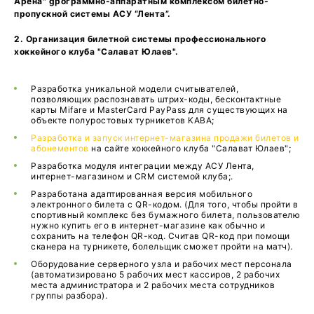
Арена" gрограммно-аппаратным комплексом билетно-
пропускной системы АСУ “Лента”.
2. Организация билетной системы профессионального
хоккейного клуба "Салават Юлаев".
Разработка уникальной модели считывателей,
позволяющих распознавать штрих-коды, бесконтактные
карты Mifare и MasterCard PayPass для существующих на
объекте полуростовых турникетов KABA;
Разработка и запуск интернет-магазина продажи билетов и
абонементов
на сайте хоккейного клуба "Салават Юлаев";
Разработка модуля интеграции между АСУ Лента,
интернет-магазином и CRM системой клуба;.
Разработана адаптированная версия мобильного
электронного билета с QR-кодом. (Для того, чтобы пройти в
спортивный комплекс без бумажного билета, пользователю
нужно купить его в интернет-магазине как обычно и
сохранить на телефон QR-код. Считав QR-код при помощи
сканера на турникете, болельщик сможет пройти на матч).
Оборудование серверного узла и рабочих мест персонала
(автоматизировано 5 рабочих мест кассиров, 2 рабочих
места администратора и 2 рабочих места сотрудников
группы разбора).