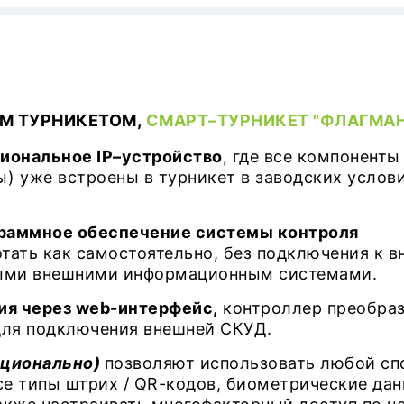
М ТУРНИКЕТОМ,
СМАРТ–ТУРНИКЕТ "ФЛАГМАН
циональное IP–устройство
, где все компоненты
) уже встроены в турникет в заводских услов
раммное обеспечение системы контроля
тать как самостоятельно, без подключения к 
юбыми внешними информационным системами.
ия через web-интерфейс,
контроллер преобра
 для подключения внешней СКУД.
ционально)
позволяют использовать любой сп
все типы штрих / QR-кодов, биометрические да