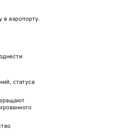
 в аэропорту.
поднести
ий, статуса
твращают
нированного
ство