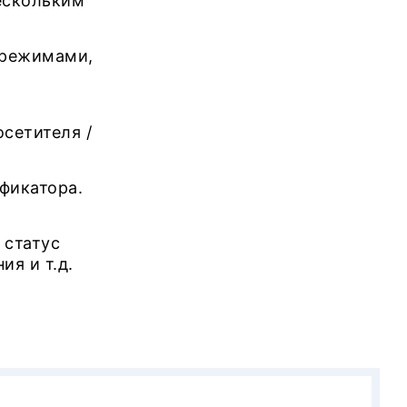
нескольким
-режимами,
осетителя /
фикатора.
 статус
ия и т.д.