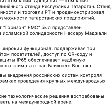
ких компаний. Среди них — компания
динённого стенда Республики Татарстан. Стенд
ности и торговли РТ и продемонстрировал
озможности татарстанских предприятий.
т "Горизонт FMC" был представлен
та исламской солидарности Нассеру Маджали
и широкий функционал, поддерживая три
том посетителей, доступ по QR-коду и
ащиты IP65 обеспечивает надёжную
кого климата стран Ближнего Востока.
вы внедрения российских систем контроля
в рамках проведения крупных международных
кие технологические решения востребованы
вать на международной арене.