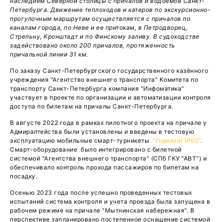
наследием Северной столицы с причалов и водоемов Санкт-
Петербурга.
Движение теплоходов и катеров по экскурсионно-
прогулочным маршрутам осуществляется с причалов по
каналам города, по Неве и ее притокам, в Петродворец,
Стрельну, Кронштадт и по Финскому заливу. В судоходстве
задействовано около 200 причалов, протяженность
причальной линии 31 км.
По заказу Санкт-Петербургского государственного казённого
учреждения "Агентство внешнего транспорта" Комитета по
транспорту Санкт-Петербурга компания "Инфоматика"
участвует в проекте по организации и автоматизации контроля
доступа по билетам на причалы Санкт-Петербурга.
В августе 2022 года в рамках пилотного проекта на причале у
Адмиралтейства были установлены и введены в тестовую
эксплуатацию мобильные смарт-турникеты
"Горизонт IP65"
.
Смарт-оборудование было интегрировано с билетной
системой "Агентства внешнего транспорта" (СПб ГКУ "АВТ") и
обеспечивало контроль прохода пассажиров по билетам на
посадку.
Осенью 2023 года после успешно проведенных тестовых
испытаний система контроля и учета проезда была запущена в
рабочем режиме на причале "Мытнинская набережная". В
перспективе запланировано постепенное оснащение системой