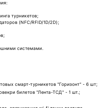
ния:
инга турникетов;
аторов (NFC/RFID/1D/2D);
в;
ешними системами.
товых смарт-турникетов "Горизонт" - 6 шт;
векри билетов "Лента-ТСД" - 1 шт.;