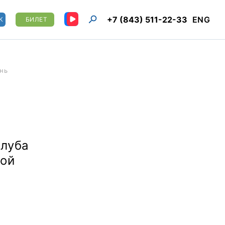
+7 (843) 511-22-33
ENG
К
БИЛЕТ
ань
клуба
ной