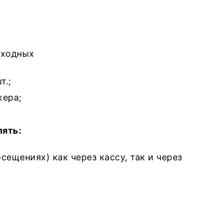
входных
т.;
жера;
ять:
ещениях) как через кассу, так и через