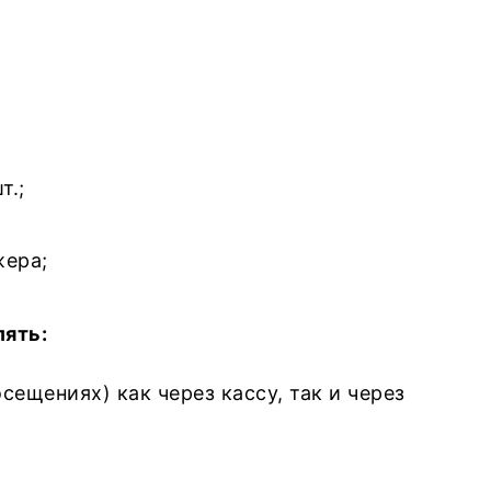
т.;
жера;
ять:
ещениях) как через кассу, так и через