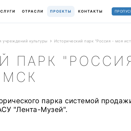
УСЛУГИ
ОТРАСЛИ
ПРОЕКТЫ
КОНТАКТЫ
ПРОПУС
я учреждений культуры
Исторический парк "Россия - моя ист
 ПАРК "РОССИЯ
ОМСК
орического парка системой продаж
АСУ "Лента-Музей".