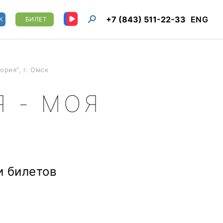
+7 (843) 511-22-33
ENG
К
БИЛЕТ
ория", г. Омск
 - МОЯ
и билетов